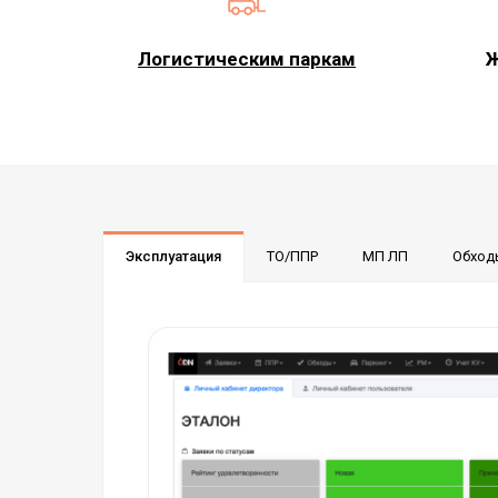
Логистическим паркам
Ж
Эксплуатация
ТО/ППР
МП ЛП
Обход