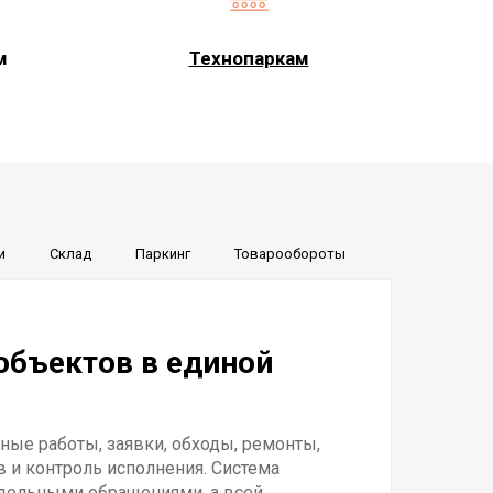
м
Технопаркам
и
Склад
Паркинг
Товарообороты
объектов в единой
ые работы, заявки, обходы, ремонты,
в и контроль исполнения. Система
тдельными обращениями, а всей