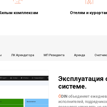
илым комплексам
Отелям и курорта
ы
ЛК Арендатора
МП Резидента
Аренда
Счетчик
Эксплуатация 
системе.
Ó
DIN
объединяет ежедневн
исполнителей, подрядчико
позволяет управлять не о