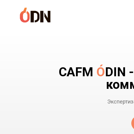
СAFM
Ó
DIN 
ком
Экcпертиз