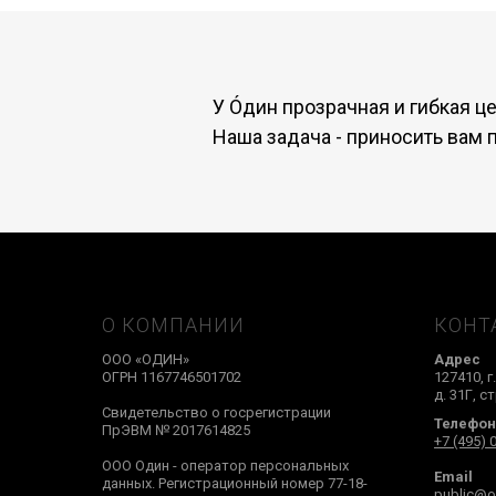
У Óдин прозрачная и гибкая ц
Наша задача - приносить вам 
О КОМПАНИИ
КОНТ
ООО «ОДИН»
Адрес
ОГРН 1167746501702
127410, 
д. 31Г, с
Свидетельство о госрегистрации
Телефон
ПрЭВМ № 2017614825
+7 (495) 
ООО Один - оператор персональных
Email
данных. Регистрационный номер 77-18-
public@o-