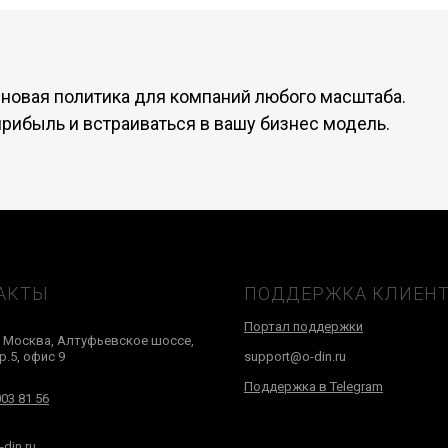
еновая политика для компаний любого масштаба.
прибыль и встраиваться в вашу бизнес модель.
АКТЫ
ПОДДЕРЖКА КЛИЕН
Портал поддержки
г. Москва, Алтуфьевское шоссе,
тр.5, офис 9
support@o-din.ru
Поддержка в Telegram
003 81 56
din.ru