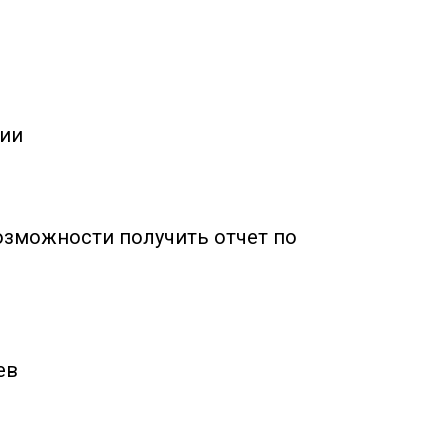
рии
озможности получить отчет по
ев